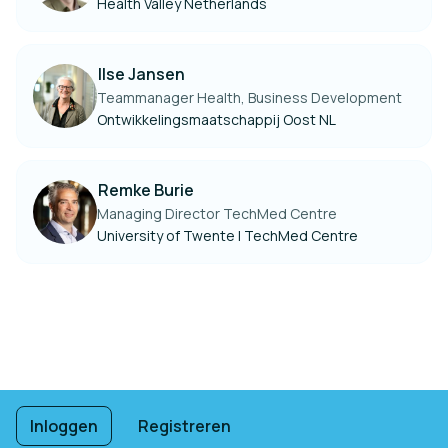
Health Valley Netherlands
Ilse Jansen
Teammanager Health, Business Development
Ontwikkelingsmaatschappij Oost NL
Remke Burie
Managing Director TechMed Centre
University of Twente | TechMed Centre
Voettekstnavigatie
Gebruiksvoorwaarden
Inloggen
Registreren
Privacybeleid
Imprint
Cookie-instellingen