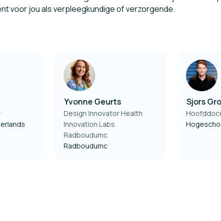
ent voor jou als verpleegkundige of verzorgende.
Yvonne Geurts
Sjors Gr
r
Design Innovator Health
Hoofddoc
herlands
Innovation Labs
Hogeschoo
Radboudumc
Radboudumc