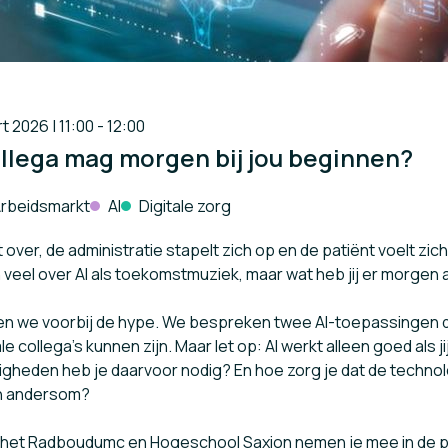
 2026 | 11:00 - 12:00
llega mag morgen bij jou beginnen?
rbeidsmarkt
AI
Digitale zorg
 over, de administratie stapelt zich op en de patiënt voelt zi
veel over AI als toekomstmuziek, maar wat heb jij er morgen 
jken we voorbij de hype. We bespreken twee AI-toepassingen 
le collega’s kunnen zijn. Maar let op: AI werkt alleen goed als ji
igheden heb je daarvoor nodig? En hoe zorg je dat de technol
an andersom?
het Radboudumc en Hogeschool Saxion nemen je mee in de pra