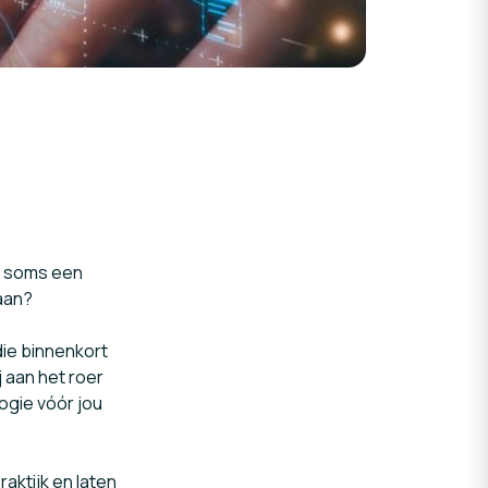
ch soms een
aan?
die binnenkort
j aan het roer
ogie vóór jou
ktijk en laten