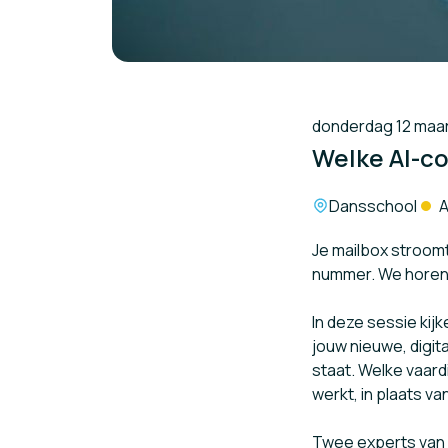
donderdag 12 maart
Welke AI-co
Locatie:
Dansschool
A
Je mailbox stroomt
nummer. We horen 
In deze sessie ki
jouw nieuwe, digita
staat. Welke vaard
werkt, in plaats v
Twee experts van 