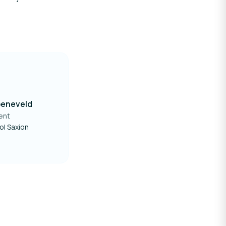
oeneveld
ent
l Saxion