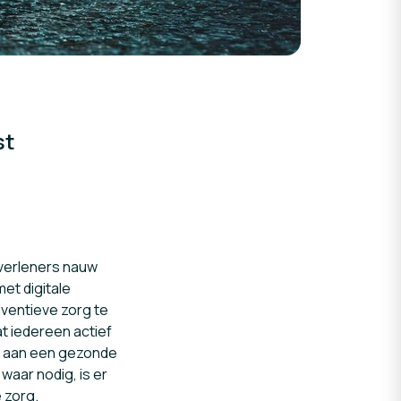
st
verleners nauw
et digitale
eventieve zorg te
t iedereen actief
ij aan een gezonde
waar nodig, is er
 zorg.