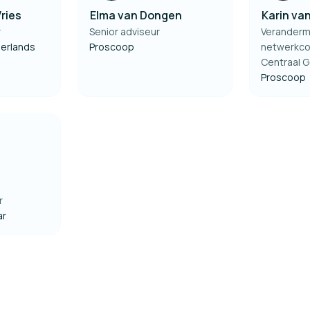
ries
Elma van Dongen
Karin va
r
Senior adviseur
Veranderm
herlands
Proscoop
netwerkco
Centraal G
Proscoop
r
ar