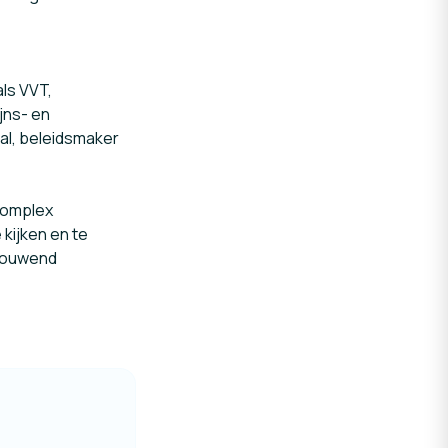
als VVT,
jns- en
nal, beleidsmaker
complex
kijken en te
chouwend