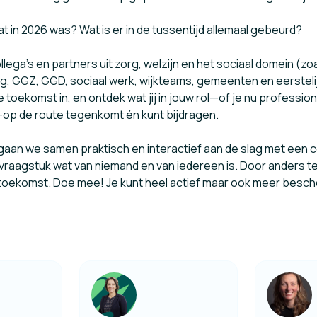
t in 2026 was? Wat is er in de tussentijd allemaal gebeurd?
lega’s en partners uit zorg, welzijn en het sociaal domein (zo
, GGZ, GGD, sociaal werk, wijkteams, gemeenten en eersteli
 toekomst in, en ontdek wat jij in jouw rol—of je nu professio
—op de route tegenkomt én kunt bijdragen.
gaan we samen praktisch en interactief aan de slag met een 
raagstuk wat van niemand en van iedereen is. Door anders te 
toekomst. Doe mee! Je kunt heel actief maar ook meer bes