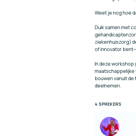
Weet je nog hoe da
Duik samen met col
gehandicaptenzorg
ziekenhuiszorg) de
of innovator bent
In deze workshop 
maatschappelijke v
bouwen vanuit de 
deelnemen.
4 SPREKERS