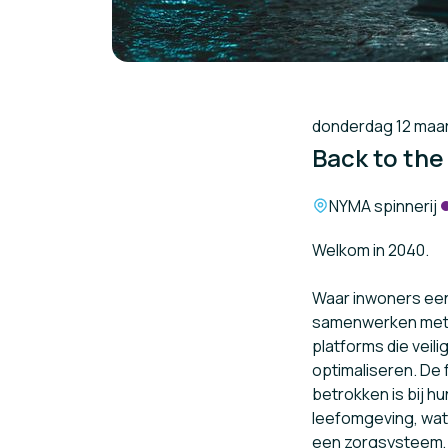
donderdag 12 maart
Back to th
Locatie:
NYMA spinnerij
Welkom in 2040.
Waar inwoners ee
samenwerken met lo
platforms die veil
optimaliseren. De
betrokken is bij h
leefomgeving, wat 
een zorgsysteem, d