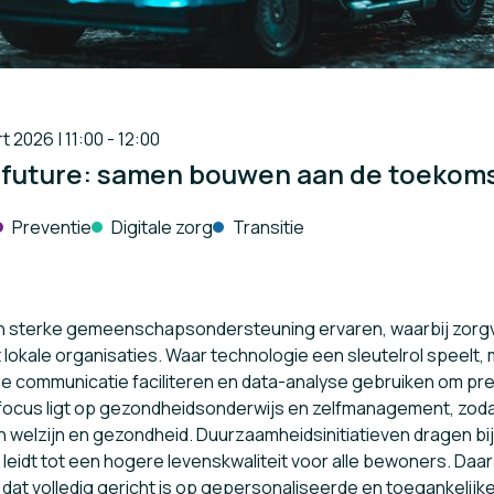
 2026 | 11:00 - 12:00
e future: samen bouwen aan de toekom
Preventie
Digitale zorg
Transitie
n sterke gemeenschapsondersteuning ervaren, waarbij zorg
kale organisaties. Waar technologie een sleutelrol speelt, m
ige communicatie faciliteren en data-analyse gebruiken om pr
 focus ligt op gezondheidsonderwijs en zelfmanagement, zoda
un welzijn en gezondheid. Duurzaamheidsinitiatieven dragen b
leidt tot een hogere levenskwaliteit voor alle bewoners. Daar 
at volledig gericht is op gepersonaliseerde en toegankelijke